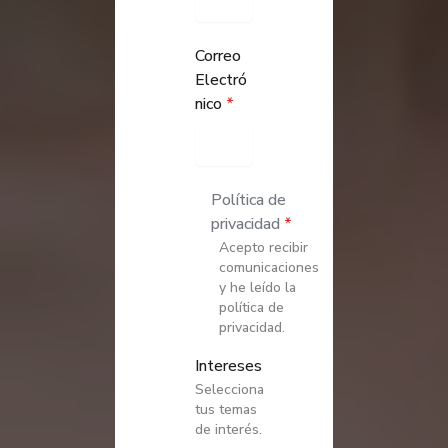
Correo
Electró
nico
*
Política de
privacidad
*
Acepto recibir
comunicaciones
y he leído la
política de
privacidad.
Intereses
Selecciona
tus temas
de interés.