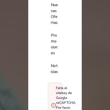
Nue
vas
Ofe
rtas
Pro
mo
cion
es
Not
icias
Falta el
sitekey de
Google
reCAPTCHA.
Por favor,